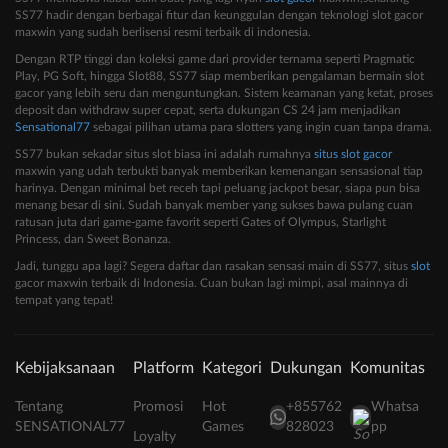
SS77 hadir dengan berbagai fitur dan keunggulan dengan teknologi slot gacor
maxwin yang sudah berlisensi resmi terbaik di indonesia.
Dengan RTP tinggi dan koleksi game dari provider ternama seperti Pragmatic
Play, PG Soft, hingga Slot88, SS77 siap memberikan pengalaman bermain slot
gacor yang lebih seru dan menguntungkan. Sistem keamanan yang ketat, proses
deposit dan withdraw super cepat, serta dukungan CS 24 jam menjadikan
Sensational77
sebagai pilihan utama para slotters yang ingin cuan tanpa drama.
SS77 bukan sekadar situs slot biasa ini adalah rumahnya
situs slot gacor
maxwin yang udah terbukti banyak memberikan kemenangan sensasional tiap
harinya. Dengan minimal bet receh tapi peluang jackpot besar, siapa pun bisa
menang besar di sini. Sudah banyak member yang sukses bawa pulang cuan
ratusan juta dari game-game favorit seperti Gates of Olympus, Starlight
Princess, dan Sweet Bonanza.
Jadi, tunggu apa lagi? Segera daftar dan rasakan sensasi main di SS77, situs
slot
gacor maxwin terbaik di Indonesia. Cuan bukan lagi mimpi, asal mainnya di
tempat yang tepat!
Kebijaksanaan
Platform
Kategori
Dukungan
Komunitas
Tentang
Promosi
Hot
+855762
Whatsa
SENSATIONAL77
Games
828023
pp
Loyalty