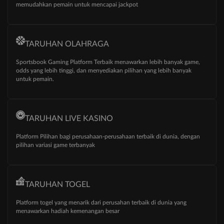
memudahkan pemain untuk mencapai jackpot
TARUHAN OLAHRAGA
Sportsbook Gaming Platform Terbaik menawarkan lebih banyak game,
odds yang lebih tinggi, dan menyediakan pilihan yang lebih banyak
untuk pemain.
TARUHAN LIVE KASINO
Platform Pilihan bagi perusahaan-perusahaan terbaik di dunia, dengan
pilihan variasi game terbanyak
TARUHAN TOGEL
Platform togel yang menarik dari perusahan terbaik di dunia yang
menawarkan hadiah kemenangan besar