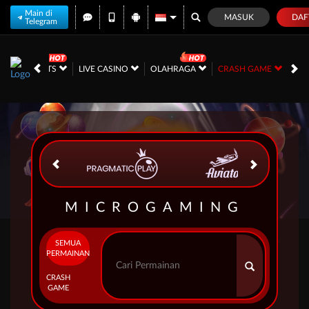
Main di
MASUK
DAF
Telegram
AMES
SLOTS
LIVE CASINO
OLAHRAGA
CRASH GAME
AR
MICROGAMING
SEMUA
PERMAINAN
CRASH
GAME