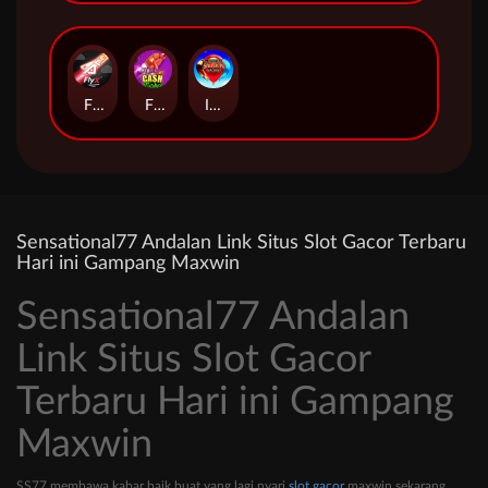
FlyX
FlyX Cash Turbo
Incredible Balloon Machine
Sensational77 Andalan Link Situs Slot Gacor Terbaru
Hari ini Gampang Maxwin
Sensational77 Andalan
Link Situs Slot Gacor
Terbaru Hari ini Gampang
Maxwin
SS77 membawa kabar baik buat yang lagi nyari
slot gacor
maxwin,sekarang